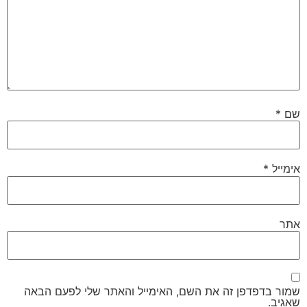
סמן קישורים
font_download
לאפס
cached
את
כל
האפשרויות
שם
*
אימייל
*
אתר
שמור בדפדפן זה את השם, האימייל והאתר שלי לפעם הבאה
שאגיב.