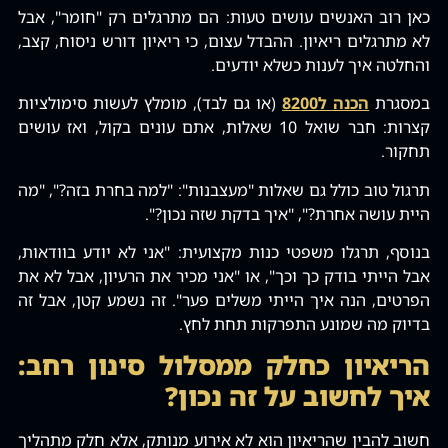
כאן רוב האנשים עושים טעות: הם מתרגלים רק "חומר"‚ אבל
לא מתרגלים ריאיון. ההבדל עצום‚ כי ריאיון דורש ניסוח‚ קצב‚
והחלטה איך לענות כשלא יודעים.
במסגרת
הכנה ל8200
(או גם לבד)‚ מומלץ לעשות סימולציות
קצרות: חבר שואל 10 שאלות‚ אתם עונים בקול‚ ואז עושים
תחקור.
תרגול טוב כולל גם שאלות "מעצבנות": "למה בחרת בזה?"‚ "מה
היית עושה אחרת?"‚ "איך בדקת שזה נכון?".
בנוסף‚ תרגלו משפטי כנות מקצועית: "אני לא יודע בוודאות‚
אבל הייתי בודק כך וכך"‚ או "אני מכיר את הרעיון‚ אבל לא את
הפרטים‚ הנה איך הייתי משלים פער". זה נשמע קטן‚ אבל זה
בדיוק מה שמונע התפרקות תחת לחץ.
הריאיון כחלק ממסלול סינון רחב:
איך לחשוב על זה נכון?
חשוב להבין שהריאיון הוא לא אירוע מנותק‚ אלא חלק מתהליך