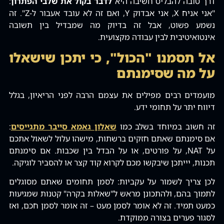
דרך טובה להבליט חשיבה היא
לדבר בקול את שלבי הפתרון
:
"אני אניח X‚ אני אבדוק Y‚ ואם זה לא עובד אעבור ל-Z". זה
נשמע פשוט‚ אבל זה בדיוק מה שמבדיל בין תשובה
אינטואיטיבית לבין עבודה מקצועית.
אל תסמנו "הכול", כי יתכן שישאלו
על מה שסימנתם
מועמדים רבים מפילים את עצמם הרבה לפני הריאיון‚ בגלל
דיווח יתר על תחומי ידע.
זה חשוב במיוחד בשלב כמו
שאלון גאמא סייבר מתגייסים
:
אם סימנתם שאתם חזקים ברשתות‚ מישהו עלול לשאול אתכם
על NAT‚ על פורטים‚ או על הבדל בין שכבות. אם סימנתם
תכנות‚ יייתכן שיבקשו מכם לקרוא קוד קצר או להסביר לוגיקה.
לכן צריך לשמור על עקביות: לסמן תחומים שאתם מסוגלים
לתמוך בהם‚ ולהתכונן מראש ל"שאלות בקרה" קטנות שמגיעות
כמעט תמיד. זה לא אומר לסמן מעט – זה אומר לסמן חכם‚ ואז
לסגור פערים בצורה ממוקדת.