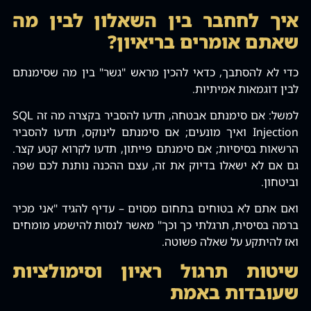
איך לחחבר בין השאלון לבין מה
שאתם אומרים בריאיון?
כדי לא להסתבך‚ כדאי להכין מראש "גשר" בין מה שסימנתם
לבין דוגמאות אמיתיות.
למשל: אם סימנתם אבטחה‚ תדעו להסביר בקצרה מה זה SQL
Injection ואיך מונעים; אם סימנתם לינוקס‚ תדעו להסביר
הרשאות בסיסיות; אם סימנתם פייתון‚ תדעו לקרוא קטע קצר.
גם אם לא ישאלו בדיוק את זה‚ עצם ההכנה נותנת לכם שפה
וביטחון.
ואם אתם לא בטוחים בתחום מסוים – עדיף להגיד "אני מכיר
ברמה בסיסית‚ תרגלתי כך וכך" מאשר לנסות להישמע מומחים
ואז להיתקע על שאלה פשוטה.
שיטות תרגול ראיון וסימולציות
שעובדות באמת