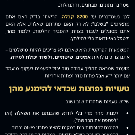
שמחבר נתונים‚ מבחנים‚ והתנהלות.
לכן כשמדברים על
8200 קבלה
‚ הריאיון בודק האם אתם
מתאימים "בשלם": לא רק האם פתרתם שאלות‚ אלא האם
אתם מסוגלים לעבוד בצוות‚ להסביר החלטות‚ ללמוד מהר‚
ולטפל באי-ודאות בלי להילחץ.
המשמעות הפרקטית היא שאתם לא צריכים להיות מושלמים –
אתם צריכים להיות
אמינים‚ שיטתיים‚ ולשדר יכולת למידה
.
מועמד שמראה תהליך עבודה טוב יכול לפעמים לעקוף מועמד
עם יותר ידע אבל פחות סדר ופחות אחריות.
טעויות נפוצות שכדאי להימנע מהן
שלוש טעויות שחוזרות שוב ושוב:
לענות מהר מדי בלי לוודא שהבנתם את השאלה (ואז
"לפספס את הבקשה").
להיכנס להוכחות כוח במקום להציג פתרון פשוט וברור.
להמציא תשובה כשלא יודעים‚ במקום להציג דרך בדיקה