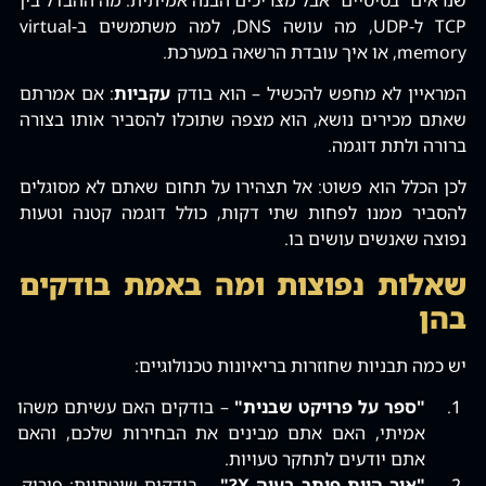
TCP ל-UDP‚ מה עושה DNS‚ למה משתמשים ב-virtual
memory‚ או איך עובדת הרשאה במערכת.
המראיין לא מחפש להכשיל – הוא בודק
עקביות
: אם אמרתם
שאתם מכירים נושא‚ הוא מצפה שתוכלו להסביר אותו בצורה
ברורה ולתת דוגמה.
לכן הכלל הוא פשוט: אל תצהירו על תחום שאתם לא מסוגלים
להסביר ממנו לפחות שתי דקות‚ כולל דוגמה קטנה וטעות
נפוצה שאנשים עושים בו.
שאלות נפוצות ומה באמת בודקים
בהן
יש כמה תבניות שחוזרות בריאיונות טכנולוגיים:
"ספר על פרויקט שבנית"
– בודקים האם עשיתם משהו
אמיתי‚ האם אתם מבינים את הבחירות שלכם‚ והאם
אתם יודעים לתחקר טעויות.
"איך היית פותר בעיה X?"
– בודקים שיטתיות: פירוק‚