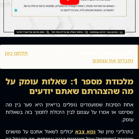
🎁 מבחן הצצה במתנה!
רק 5 דקות על השעון –
תלחצו כאן
ותבדקו את עצמכם
מלכודת מספר 1: שאלות עומק על
מה שהצהרתם שאתם יודעים
אחת הסיבות שמועמדים נופלים בריאיון היא פער בין מה
שסימנו או אמרו על עצמם לבין היכולת לתמוך בזה בשאלות
עומק.
בתהליכי מיון של
גמא צבא
יכולים לשאול אתכם על מושגים
שנראים "בסיסיים" אבל מצריכים הבנה אמיתית: מה ההבדל בין