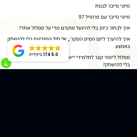
מיוני סייבר לבנות
מיוני סייבר עם פרופיל 97
איך לבחור כיוון בלי להינעל מוקדם מדי על מסלול אחד?
איך להיערך ליום המיון המקוון של חיל המודיעין בלי להישחק
באמצע
5.0
174 ביקורות
מסלול לימוד קצר לתלמידי י״א-י״ב: איך לבנות בסיס טכנולוגי
בלי להישחק?
"דף עצמי" שמנצח מיונים: איך להציג ניסיון בלי להגזים?