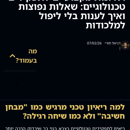
טכנולוגיים: שאלות נפוצות
סמן קישורים
font_download
ואיך לענות בלי ליפול
לאפס
cached
למלכודות
את
כל
האפשרויות
דניאל חורי
07/02/26
|
מה
בעמוד?
למה ריאיון טכני מרגיש כמו "מבחן
חשיבה" ולא כמו שיחה רגילה?
ריאיון לתפקידים טכנולוגיים בצבא בנוי כך שיבדוק הרבה יותר