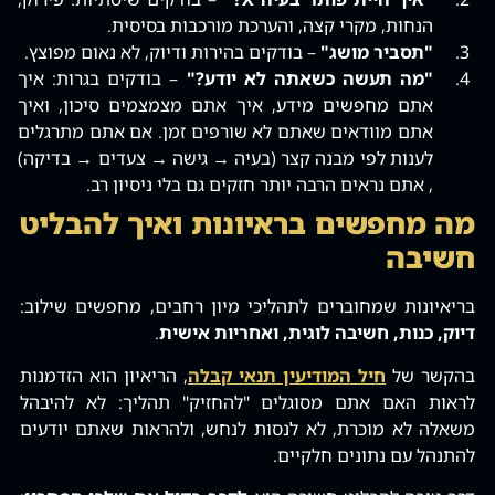
הנחות‚ מקרי קצה‚ והערכת מורכבות בסיסית.
"תסביר מושג"
– בודקים בהירות ודיוק‚ לא נאום מפוצץ.
"מה תעשה כשאתה לא יודע?"
– בודקים בגרות: איך
אתם מחפשים מידע‚ איך אתם מצמצמים סיכון‚ ואיך
אתם מוודאים שאתם לא שורפים זמן. אם אתם מתרגלים
לענות לפי מבנה קצר (בעיה → גישה → צעדים → בדיקה)
‚ אתם נראים הרבה יותר חזקים גם בלי ניסיון רב.
מה מחפשים בראיונות ואיך להבליט
חשיבה
בריאיונות שמחוברים לתהליכי מיון רחבים‚ מחפשים שילוב:
דיוק‚ כנות‚ חשיבה לוגית‚ ואחריות אישית
.
בהקשר של
חיל המודיעין תנאי קבלה
‚ הריאיון הוא הזדמנות
לראות האם אתם מסוגלים "להחזיק" תהליך: לא להיבהל
משאלה לא מוכרת‚ לא לנסות לנחש‚ ולהראות שאתם יודעים
להתנהל עם נתונים חלקיים.