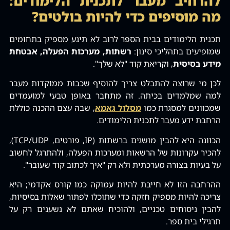
להרחיב מעבר לתכנית הלימודים:
מה מוסיפים כדי להיות בולטים?
תכנית הלימודים בבית הספר לרוב לא תיגע מספיק בתחומים
שמופיעים בתהליכי סינון:
רשתות‚ מערכות הפעלה‚ אבטחת
מידע בסיסית
‚ וקריאת קוד "לא שלך".
לכן מי שרוצה להתבלט צריך להוסיף שכבות ממוקדות מעבר
למה שמלמדים בכיתה. זה מתחבר באופן טבעי למועמדים
שמכוונים למסגרת כמו
מסלול גאמא
‚ שבה עצם ההכנה כוללת
הרחבת ידע מעבר לתכנית הלימודים.
הכוונה היא להבין מושגים ברשתות (IP‚ פורטים‚ TCP/UDP)‚
להכיר עקרונות של הרשאות ומערכות הפעלה‚ ולהתרגל לחשוב
על בעיות בצורה מערכתית ולא רק "איך לכתוב קוד שעובר".
ההרחבה הזו לא חייבת להיות עמוקה כמו קורס אקדמי; היא
צריכה להיות מספיק חזקה כדי שתוכלו לפתור שאלות בסיסיות‚
להבין ניסוחים טכניים‚ ולהוכיח שאתם לא נשענים רק על
תרגילי בית ספר.