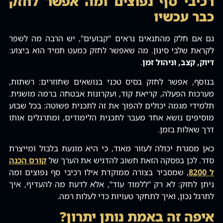
רכיבי סף נפוצים ומה אפשר לחזק
כבר עכשיו
גם אם חלק מהתנאים נראים "קבועים"‚ יש הרבה מה לשפר
לקראת שלבי סינון. מה שאפשר לחזק כמעט תמיד הוא ביצוע:
דיוק‚ קצב‚ וניהול זמן
.
בנוסף‚ אפשר לחזק בסיס טכני בנושאים שחוזרים: רשתות‚
מערכות הפעלה‚ קריאת קוד‚ ועקרונות אבטחה ברמה מושגית.
תלמידי מגמה יכולים להפוך את זה לתכנית פשוטה: בכל שבוע
מוסיפים נושא אחד מעבר לתכנית הלימודים‚ ומתרגלים אותו
דרך שאלות בזמן.
כאן מסגרת יכולה לעזור מאוד‚ כי היא מונעת בלבול ומייצרת
סדר. לכן בפסקה הזאת חשוב להדגיש את הערך של
קורס הכנה
ל 8200
‚ שמסביר בצורה ממוקדת אילו רכיבי סף נפוצים ומה
ניתן לחזק: לא רק "ללמוד עוד"‚ אלא לדעת מה להעדיף‚ איך
לתרגל נכון‚ ואיך לתחקר טעויות כדי לעלות רמה.
איפה זה באמת נותן יתרון?