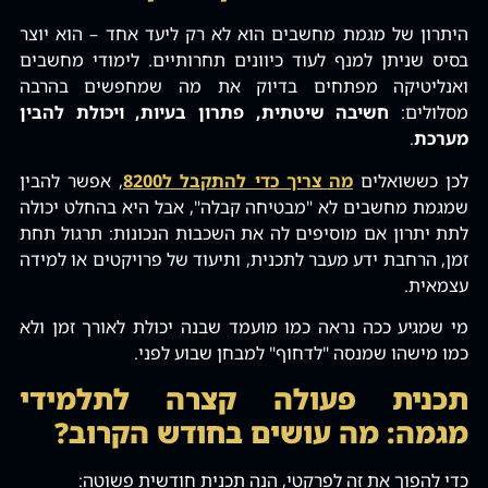
היתרון של מגמת מחשבים הוא לא רק ליעד אחד – הוא יוצר
בסיס שניתן למנף לעוד כיוונים תחרותיים. לימודי מחשבים
ואנליטיקה מפתחים בדיוק את מה שמחפשים בהרבה
מסלולים:
חשיבה שיטתית‚ פתרון בעיות‚ ויכולת להבין
מערכת
.
לכן כששואלים
מה צריך כדי להתקבל ל8200
‚ אפשר להבין
שמגמת מחשבים לא "מבטיחה קבלה"‚ אבל היא בהחלט יכולה
לתת יתרון אם מוסיפים לה את השכבות הנכונות: תרגול תחת
זמן‚ הרחבת ידע מעבר לתכנית‚ ותיעוד של פרויקטים או למידה
עצמאית.
מי שמגיע ככה נראה כמו מועמד שבנה יכולת לאורך זמן ולא
כמו מישהו שמנסה "לדחוף" למבחן שבוע לפני.
תכנית פעולה קצרה לתלמידי
מגמה: מה עושים בחודש הקרוב?
כדי להפוך את זה לפרקטי‚ הנה תכנית חודשית פשוטה: