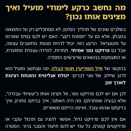
מה נחשב כרקע לימודי מועיל ואיך
מציגים אותו נכון?
בשלבים שונים של תהליך הסינון‚ לא מסתכלים רק על התוצאה
במבחן‚ אלא גם על "תמונת רקע": האם יש לכם בסיס שמרמז
על פוטנציאל. הרקע הזה יכול להיות מגמת מחשבים עצמה‚
אבל גם
פרויקט גמר אמיתי
‚ תחרות‚ למידה עצמית מתועדת‚
או התעמקות בנושאים שדורשים התמדה.
בהקשר של
חיל המודיעין תנאי קבלה
‚ מה שנחשב מועיל הוא
לרוב שילוב של שני דברים:
יכולת אנליטית והוכחת רצינות
לאורך זמן
.
לכן אם יש לכם פרויקט גמר‚ אל תציגו אותו כ"עשיתי עבודה"‚
אלא כבעיה שפתרתם: מה היה האתגר‚ איך בניתם פתרון‚ איך
בדקתם שהוא עובד‚ ואיפה הייתם משפרים.
אם אין לכם פרויקט גדול‚ אפשר להציג גם תרגול עקבי או
פרויקטים קטנים‚ כל עוד יש להם תיעוד והסבר ברור. המטרה