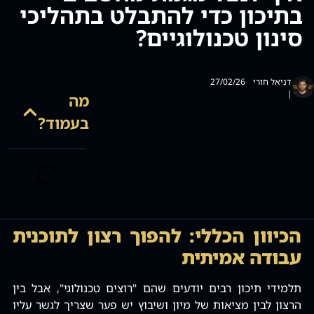
בתיכון כדי להתבלט בתהליכי
סמן קישורים
font_download
סינון טכנולוגיים?
לאפס
cached
את
כל
האפשרויות
דניאל חורי
27/02/26
|
מה
בעמוד?
הכיוון הכללי: להפוך רצון לתוכנית
עבודה אמיתית
תלמידי תיכון רבים יודעים שהם "רוצים טכנולוגי"‚ אבל בין
הרצון לבין מציאות של מיון ושיבוץ יש פער שצריך לגשר עליו