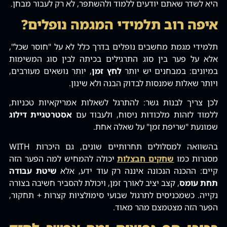
היא לשדר שאתם יודעים ללמוד ולהשתפר‚ לא רק לעבור מבחן.
איפה רוב תלמידי המגמה נופלים?
תלמידי מגמת מחשבים נופלים בדרך כלל לא על "חוסר שכל"‚
אלא על פער בין סוג התרגילים בכיתה לבין סוג המשימות
במיונים: במבחנים יש יותר
לחץ זמן
‚ יותר נושאים מעורבים‚
ויותר שאלות שמנסות לבדוק הבנה ולא שינון.
לכן צריך לבנות גשר: להתרגל לשאלות אמריקאיות טכניות‚
ללמוד לזהות מלכודות ניסוח‚ ולעבוד עם
אסטרטגיית דילוג
שמונעת "שריפת זמן" על שאלה אחת.
בהשוואה למסלולים תחרותיים שונים‚ גם היכרות WITH
מסגרות כמו
שחקים חבצלות
יכולה להמחיש למה הפער הזה
קיים: ההכנה הנכונה איננה רק עוד ידע‚ אלא
שיטת עבודה
תחת עומס
‚ קצב יציב לאורך זמן‚ ויכולת להסביר חשיבה בצורה
נקייה. כשמכניסים לתרגול שבועי סימולציות קצרות + תחקור‚
הפער הזה מצטמצם מהר מאוד.