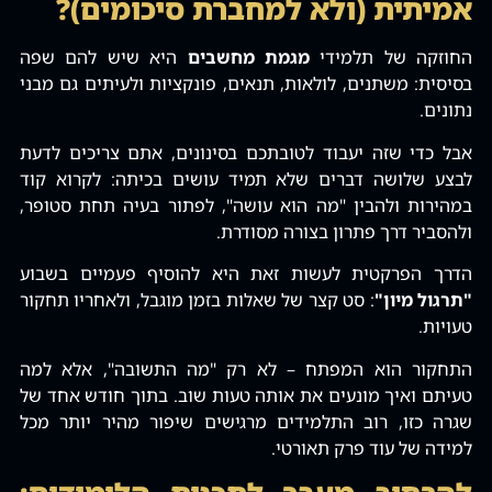
אמיתית (ולא למחברת סיכומים)?
החוזקה של תלמידי
מגמת מחשבים
היא שיש להם שפה
בסיסית: משתנים‚ לולאות‚ תנאים‚ פונקציות ולעיתים גם מבני
נתונים.
אבל כדי שזה יעבוד לטובתכם בסינונים‚ אתם צריכים לדעת
לבצע שלושה דברים שלא תמיד עושים בכיתה: לקרוא קוד
במהירות ולהבין "מה הוא עושה"‚ לפתור בעיה תחת סטופר‚
ולהסביר דרך פתרון בצורה מסודרת.
הדרך הפרקטית לעשות זאת היא להוסיף פעמיים בשבוע
"תרגול מיון"
: סט קצר של שאלות בזמן מוגבל‚ ולאחריו תחקור
טעויות.
התחקור הוא המפתח – לא רק "מה התשובה"‚ אלא למה
טעיתם ואיך מונעים את אותה טעות שוב. בתוך חודש אחד של
שגרה כזו‚ רוב התלמידים מרגישים שיפור מהיר יותר מכל
למידה של עוד פרק תאורטי.