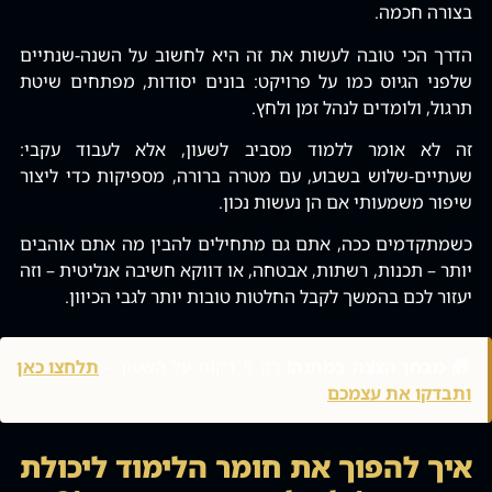
בצורה חכמה.
הדרך הכי טובה לעשות את זה היא לחשוב על השנה-שנתיים
שלפני הגיוס כמו על פרויקט: בונים יסודות‚ מפתחים שיטת
תרגול‚ ולומדים לנהל זמן ולחץ.
זה לא אומר ללמוד מסביב לשעון‚ אלא לעבוד עקבי:
שעתיים-שלוש בשבוע‚ עם מטרה ברורה‚ מספיקות כדי ליצור
שיפור משמעותי אם הן נעשות נכון.
כשמתקדמים ככה‚ אתם גם מתחילים להבין מה אתם אוהבים
יותר – תכנות‚ רשתות‚ אבטחה‚ או דווקא חשיבה אנליטית – וזה
יעזור לכם בהמשך לקבל החלטות טובות יותר לגבי הכיוון.
🎁 מבחן הצצה במתנה!
רק 5 דקות על השעון –
תלחצו כאן
ותבדקו את עצמכם
איך להפוך את חומר הלימוד ליכולת