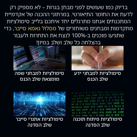
סמן קישורים
font_download
בדיוק כמו שעושים לפני מבחן בגרות – לא מספיק רק
לדעת את החומר התיאורטי. במרתוני ההכנה של אקדמיית
לאפס
cached
המתכנתים אנחנו מתרגלים יחד איתכם בלייב סימולציות
את
מתקדמות ומבחנים משוחזרים של
מסלול גאמא סייבר
, כדי
כל
שתגיעו מוכנים ב-100% לנצח את התחרות ולעבור
האפשרויות
בהצלחה כל שלב ושלב במיון!
סימולציות למבחני ידע
סימולציות למבחני שפה
שלב הכנס
מומצאת שלב הכנס
סימולציות פיתוח תוכנה
סימולציות אתגרי סייבר
שלב הסדנה
שלב הסדנה