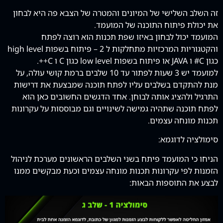
זה השלב השלישי של המיונים והמטרה של הצבא פה היא לבחון
את יכולת פיתוח התוכנה של המועמד.
המועמד יכול לבחון באיזו שפת תכנות הוא רוצה לפתח
והקטגוריות המרכזיות מתחלקות ל 2 – פיתוח בשפות high level
כגון C# ו JAVA או פיתוח בשפות low level כגון C ו C++.
למועמד יש 3 שעות לפתור עד 10 שלבים ברמת קושי עולה, על
מנת להתקדם בשלבים עליו לפתח תוכנה שמבצעת את דרישות
התרגיל ולהציג אותה לבוחן. אחד הדגשים החשובים כאן הוא
לפתח תוכנה שתהיה גמישה לשינויים וגם מבוססות על עקרונות
תכנות מונחה עצמים.
סימולציה לדוגמא:
הניחו כי המועמד פיתח בשני השלבים הראשונים מערכת לניהול
הזמנות לפי עקרונות תכנות מונחה עצמים וכעת מבקשים ממנו
לבצע את התוספות הבאות: