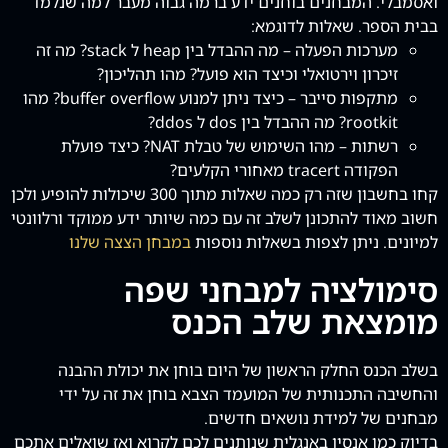
ואסמבלי.
המבחנים בוחנים ידע ברמה גבוה מעבר למה שנלמד
בבית הספר.
שאלות לדוגמא:
מערכות הפעלה – מה ההבדל בין heap ל stack? מה זה
זיכרון וירטואלי וכיצד הוא פועל? מהו תהליכון?
מתקפות סייבר – כיצד ניתן למנוע buffer overflow? מהו
rootkit? מה ההבדל בין dos ל ddos?
רשתות – מהו השימוש של טבלת NAT? כיצד פועלת
הפקודה tracert מאחורי הקלעים?
קחו בחשבון שזה רק כמה שאלות מתוך 300 שיכולות להופיע ולכן
חשוב מאוד להתכונן לשלב זה עם כמה שיותר ידע ממוקד ורלוונטי
למיונים.
ניתן לצפות בשאלות נוספות
במבחן הצצה שלנו
סימולציה למבחני שפה
מומצאת שלב הכנס
בשלב הכנס החלק הראשון של היום בוחן את יכולת ההבנה
והחשיבה התכנותית של המועמד
הצבא בוחן את זה על ידי
מבחנים של למידת נושאים חדשים.
בדיוק כמו אנסין באנגלית שנותנים לכם לקרוא ואז שואלים אתכם