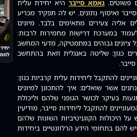
ם פשוטים.
גאמא סייבר
היא יחידת עלית
בר ואיסוף נתונים. יש לה תפקיד מכריע
ם אליה צעירים מתאימים בלבד. מיונים
לעמוד במערכת דרישות מחמירות לרבות:
 ציונים גבוהים במתמטיקה, מדעי המחשב
רים כגון: שליטה באנגלית וזאת בהתחשב
למסלו
ייבר.
ינים להתקבל ליחידות עלית קרביות כגון:
חנים אשר שואלים: איך להתכונן למיונים
געות בעיקר לכושר הגופני שלהם וליכולת
וניינים להתקבל ליחידות סייבר, מודיעין
ש על היכולות הקוגניטיביות השונות שלהם
יש להם בתחומי הידע הרלוונטיים ביחידות