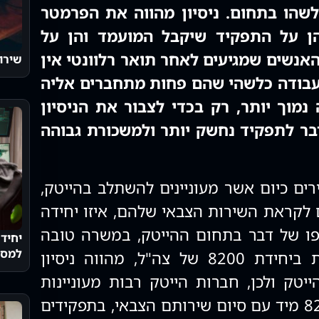
כלשהו בתחום. ניסיון מהווה את הפרמטר
ן על התפקיד שיקבל המועמד והן על
האנשים שמגיעים לאחר תואר רלוונטי אין
שירו
ר עבודה כלשהי שהם פחות מתחברים אליה
נמוך יותר, רק בכדי לצבור את הניסיון
בר לתפקיד נחשק יותר ולמשכורת גבוהה
רים כיום אשר מעוניינים להשתלב בהייטק,
לקראת השירות הצבאי שלהם, איזו יחידה
ו של דבר בתחום ההייטק, במשרה טובה
למסלו
שלצידה שכר גבוה. שירות ביחידת 8200 של צה"ל, מהווה ניסיון
טק ולכן, חברות הייטק רבות מעוניינות
לצרף לשורותיהן יוצאי 8200 מיד עם סיום שירותם הצבאי, בתפקידים