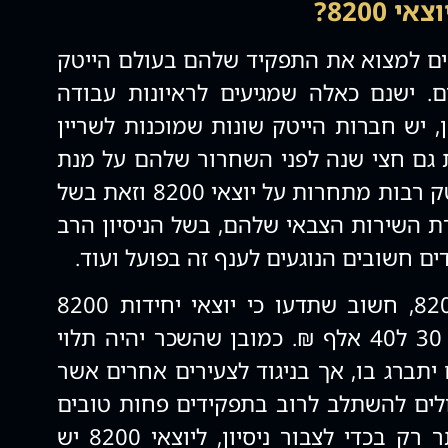
8200?
גרי 8200 מצליחים למצוא את התפקיד שלהם בעולם הייטק
. ישנם כאלה שמגיעים לראיונות עבודה
ן, יש חברות הייטק שונות שמוכנות לשריין
גם חצי שנה לפני השחרור שלהם על מנת
שיעבדו אצלם. חברות הייטק רבות מתחרות על יוצאי 8200 וזאת בשל
 השירות הצבאי שלהם, בשל הניסיון הרב
 חשובים הנוגעים לענף זה בפועל ועוד.
לגבי כמה מרוויח יוצא 8200, חשוב שתדעו כי יוצאי יחידות 8200
ירוויחו כשכר התחלתי בין 30 ל40 אלף ₪. כמובן שהשכר יהיה תלוי
תברג בו, אך בניגוד לצעירים אחרים אשר
לים להשתלב לרוב בתפקידים פחות טובים
ולקבל משכורת נמוכה יותר רק בכדי לצבור ניסיון, ליוצאי 8200 יש