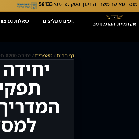
מוסד מאושר משרד החינוך ספק גפן מס׳
56133
גופים ממליצים
שאלות נפוצות
דף הבית
/
מאמרים
/
יחידה 8200 תפקידים: המדריך המלא למסלולי הטכנולוגיה והסייבר
תפקיד
המדריך
למסל