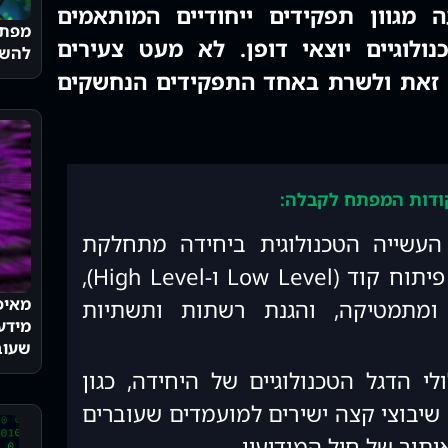
ה מגוון תפקידים ייחודיים המותאמים
מפת 
ולוגיים יוצאי דופן. לא מעט צעירים
להשת
 זאת ולשרת באחד התפקידים הנחשקים
עשייה הטכנולוגית ביחידה מתחלקת
למשפחות תפקידים: פיתוח קוד (Low Level ו-High Level),
מאיפ
ומתמטיקה, והגנת רשתות ותשתיות
מידע 
שעוב
י הדגל הטכנולוגיים של היחידה, כגון
שיבוצי קצה ישירים למועמדים שעוברים
תור של חיל המודיעין.