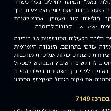
לוגי באמ"ן המיועד לחיילים בעלי כישרון
כיו לפעול בחזית הטכנולוגיה המבצעית, תוך
ר חולשות קוד מעמיק, ארכיטקטורת
 לחומרה.
ם בליבת הפעילות המודיעינית של היחידה
ידה עולמי בתחומם. העבודה היומיומית
ירתית קיצונית, יכולות אנליטיות מורכבות
שוב להדגיש כי השיבוץ המבוקש למסלול
8200 מתבצע באופן בלעדי דרך הצטיינות בשלבי הסינון
המהווה את מקור הגידול המקצועי המרכזי
כז 7149
תפקידים נוספים ביחידת 8200 מתרכזים במסגרת מסלולי גע"ש (גע"ש