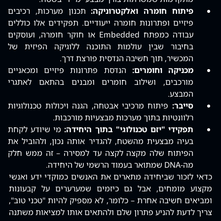
פיתוח חומרה ואלקטרוניקה:
תכנון מערכות, רכיבים
פיזיים ופתרונות חומרה ייעודיים. תפקידים אלו כוללים
עבודה כמפתח Embedded או חוקר חומרה, ועוסקים
בחיבור שבין עולמות התוכנה ללוגיקה הפיזית של
המכשיר, תוך חשיבה הנדסית פורצת דרך.
מכניקה וחומרים:
הנדסת פתרונות פיזיים ומכאניים
מורכבים, ושילוב חומרים ומבנים בהתאם לאתגרי
המבצע.
סייבר:
פיתוח מרכיבי אבטחה, הגנה ויכולות טכנולוגיות
רלוונטיות בתוך מערכות מבצעיות מורכבות.
תפקידי "יזם טכנולוגי" בתוך היחידה:
מי שיודע לקחת
בעיה מבצעית מהשטח, להגדיר אותה נכון, ולהוביל את
הפיתוח שלה מקצה לקצה עד למסירה – זה ממש חלק
מה-DNA שמתואר בעמוד הרשמי של היחידה.
כדאי לזכור שביחידה מתארים את האנשים כמוקדי ידע ואנשי
מקצוע מומחים, אבל גם כיזמים שמערערים על קבעונות
ומביאים חשיבה אחרת – כלומר, לא מספיק להיות "טכני טוב",
צריך לדעת להניע פתרון שלם ולהתאים אותו למציאות משתנה