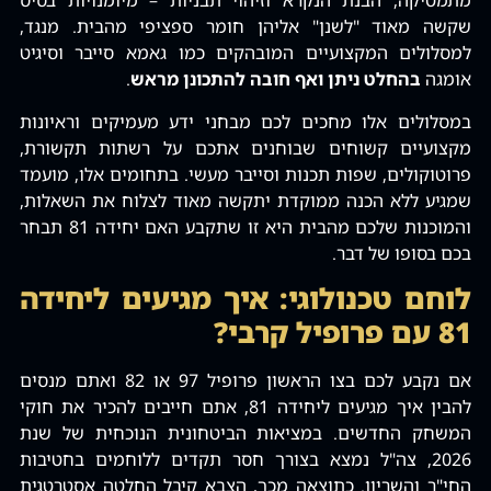
מתמטיקה, הבנת הנקרא וזיהוי תבניות – מיומנויות בסיס
שקשה מאוד "לשנן" אליהן חומר ספציפי מהבית. מנגד,
למסלולים המקצועיים המובהקים כמו גאמא סייבר וסיגיט
אומגה
בהחלט ניתן ואף חובה להתכונן מראש
.
במסלולים אלו מחכים לכם מבחני ידע מעמיקים וראיונות
מקצועיים קשוחים שבוחנים אתכם על רשתות תקשורת,
פרוטוקולים, שפות תכנות וסייבר מעשי. בתחומים אלו, מועמד
שמגיע ללא הכנה ממוקדת יתקשה מאוד לצלוח את השאלות,
והמוכנות שלכם מהבית היא זו שתקבע האם יחידה 81 תבחר
בכם בסופו של דבר.
לוחם טכנולוגי: איך מגיעים ליחידה
81 עם פרופיל קרבי?
אם נקבע לכם בצו הראשון פרופיל 97 או 82 ואתם מנסים
להבין איך מגיעים ליחידה 81, אתם חייבים להכיר את חוקי
המשחק החדשים. במציאות הביטחונית הנוכחית של שנת
2026, צה"ל נמצא בצורך חסר תקדים ללוחמים בחטיבות
החי"ר והשריון. כתוצאה מכך, הצבא קיבל החלטה אסטרטגית