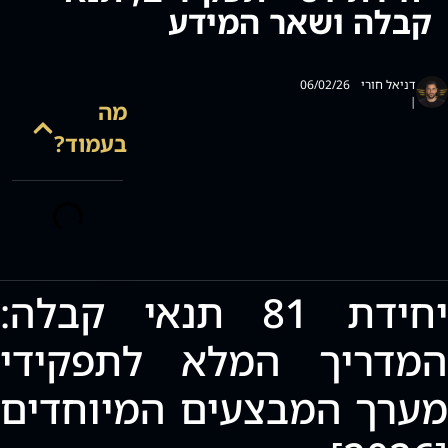
קבלה ושאר המידע
סמן קישורים
font_download
לאפס
cached
את
דניאל חורי
06/02/26
כל
|
מה
האפשרויות
בעמוד?
יחידת 81 תנאי קבלה:
המדריך המלא לתפקידי
מערך המבצעים המיוחדים