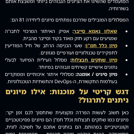
המועמדים שהשיגו את הציונים הגבוהים ביותר ומשבצת אותם
בשורותיה.
המסלולים המובילים שדרכם נפתחים מיונים ליחידה 81 הם:
שאלון גאמא סייבר
:
אפיק האיתור המרכזי לחבר'ה
שמגיעים עם רקע חזק מאוד בקוד וסייבר מהבית.
מיון כלל חמ"ן
:
שער הכניסה הרחב של חיל המודיעין
לתפקידים טכנולוגיים ועורפיים מגוונים.
מיון שחקים חבצלות
:
מסלול העילית המיועד לבעלי
נתונים אישיים קשיחים וגבוהים במיוחד.
מיון סיגיט / אומגה:
מסלולי איתור איכותיים וממוקדים
בעולמות התקשורת, ה-DevOps והתשתיות הטכנולוגיות.
דגש קריטי על מוכנות: אילו מיונים
ניתנים לתרגול?
כאן חשוב לעשות הפרדה מקצועית שתחסוך לכם זמן יקר:
מיונים כמו שחקים חבצלות וכלל חמ"ן הם מיונים פסיכוטכניים
וקוגניטיביים במהותם. הם בוחנים אתכם על חשיבה לוגית,