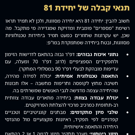
תנאי קבלה של יחידת 81
חשוב להבין: יחידה 81 היא יחידה מסווגת, ולכן לא תמיד תראו
רשימת "מספרים" פומבית ומדויקת שמגדירה מי מתקבל. מה
שכן, יש עקרונות שחוזרים כמעט תמיד ביחידות טכנולוגיות
מסווגות, ובטח ביחידה שמתמקדת במו"פ:
נתוני איכות גבוהים:
דפ"ר גבוה בהתאם לדרישות הזימון
ולתפקידים הספציפיים (לרוב דפ"ר 70 ומעלה, עם
עדיפות מובהקת לבעלי דפ"ר 90 במסלולי המחקר).
התאמה טכנולוגית אמיתית:
יכולת למידה מהירה,
חשיבה מחוץ לקופסה וחריפות מחשבה – אלו תכונות
שהיחידה עצמה מדגישה לגבי האנשים שמשרתים בה.
יכולת עבודה בצוות:
ביחידה מתארים עבודה צוותית
רב-תחומית כמרכיב מרכזי להצלחת הפרויקטים.
שלבי מיון מתקדמים:
מבחנים קוגניטיביים וטכניים
קפדניים לפי תפקיד, ראיונות מקצועיים מול מהנדסי
היחידה והתאמה אישיותית.
סיווג ביטחוני:
מעבר תחקיר סיווג לרמה 1 או 2 בהתאם