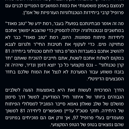
לצמצם באופן משמעותי את כמות המושבים הפנויים לבנים עם
פרופיל קרבי ביחידות הטכנולוגיות העורפיות של אמ"ן.
מה זה אומר מבחינתכם בפועל? בעבר, רמת ידע של "טוב מאוד"
במחשבים ובטכנולוגיה יכלה להספיק כדי שהצבא ימשוך אתכם
ליחידות פיתוח מסווגות. היום, רמת "טוב מאוד" כבר לא
מחזיקה מים. כדי לעקוף את חטיבות החי"ר ולגרום לצבא
להושיב אתכם במעבדות המו"פ בתור לוחם טכנולוגי ביחידה 81
במקום לשלוח אתכם לשטח, אתם חייבים להוכיח שאתם "חד
קרן טכנולוגי" – נכס מקצועי כל כך יוצא דופן ונדיר, שיהיה זה
בזבוז משווע עבור המערכת לא לנצל את המוח שלכם בחדר
המבצעים הדיגיטלי.
הדרך המרכזית לעשות זאת היא באמצעות הגעה לשלבים
הגבוהים ביותר של איתור חיל המודיעין, למשל דרך סימון
מושלם של שלב שאלון גאמא סייבר המוביל למסלולי הפיתוח
של היחידה. חוקי מטכ"ל עדיין מאפשרים ליחידה 81 למשוך
מועמדים בעלי פרופיל 97, אך ורק אם הם מוכיחים במיונים
שהם נמצאים בטופ של הטופ המקצועי.