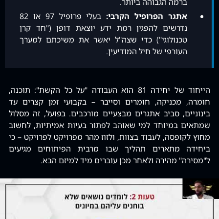
ברמה הגבוהה ביותר.
אתגר הפרופיל הקרבי:
בעלי פרופיל 97 או 82
נדרשים להפגין רמת ידע יוצאת דופן ("חד קרן
טכנולוגי") כדי שצה"ל יאשר את משיכתם למערך
העורפי של חיל המודיעין.
הייחוד של יחידה 81 הוא העבודה "על כל הקשת": תוכנה,
חומרה, מכניקה, חומרים וסייבר – בקבועי זמן קצרים עד
בינוניים, סביב אתגרים מבצעיים מורכבים. בפועל, זה מסלול
שמתאים במיוחד למי שאוהב לפתור בעיות אמיתיות, לחשוב
מחוץ לקופסה, לעבוד בצוות, ולזוז מהר מפרויקט לפרויקט – כי
ביחידה מתארים תהליך שבו מרבית הפיתוחים מגיעים
ל"מסירה" מהירה ולאחר מכן עוברים מיד למיזם הבא.