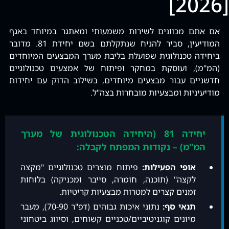
[2026]
אם אתם מכוונים לשירות משמעותי ומאתגר במיוחד באגף
המודיעין, סביר להניח שנתקלתם בשם יחידת 81. מדובר
ביחידה טכנולוגית שפועלת בליבת מערך המבצעים המיוחדים
(המ"מ), ועוסקת במחקר ופיתוח של אמצעים טכנולוגיים
חדשניים עבור מבצעים מיוחדים, בשילוב הדוק עם יחידות
מודיעיניות ומבצעיות מובחרות בצה"ל.
יחידה 81 (היחידה הטכנולוגית של מערך
המ"מ) – נקודות המפתח לקבלה:
אופי הפעילות:
פיתוח מוצרים טכנולוגיים "מקצה
לקצה" (תוכנה, חומרה, סייבר ומכניקה) בלוחות
זמנים קצרים למטרות מבצעיות קריטיות.
תנאי סף:
נתוני איכות גבוהים (דפ"ר 70-90), מעבר
מיונים קוגניטיביים/טכניים קשוחים, וסיווג ביטחוני