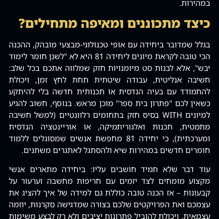
במהירות.
כיצד מתכוננים ומאיפה מתחילים?
בגלל שמדובר ביחידה עם אופי טכנולוגי-מבצעי מובהק, ההכנה
הכי טובה לקראת מיונים ליחידה 81 היא לא "לשנן חומר לימוד
יבש", אלא לבנות סט מיומנויות חזק שמלווה אתכם בכל שלב:
חשיבה אנליטית, עבודה שיטתית תחת לחץ זמן, ויכולת
להתמודד עם בעיה הנדסית או תכנותית חדשה בלי להיתקע
כשאין לכם "פתרון בית ספר" מוכן מראש. בנוסף, חשוב להגיע
למיונים WITH בסיס חזק בתחומים רלוונטיים (למשל חשיבה
מתמטית, תכנות ואלגוריתמיקה, או אוריינטציה הנדסית
ומערכתית), כי יחידה 81 מחפשת אנשים שמסוגלים ללמוד
חומרים חדשים במהירות שיא ולהסתגל לאתגרים משתנים.
עוד דבר שלא תמיד חושבים עליו: ביחידה מתארים אנשי
מקצוע מומחים לצד יזמים עם חריפות מחשבה וערעור על
קבעונות – אז הכנה טובה כוללת גם למידה של איך להציג את
עצמכם ואת הפרויקטים שלכם בצורה שמדגישה סקרנות, יוזמה
עצמאית, ויכולת להוביל פתרונות יציבים ולא רק לבצע משימות