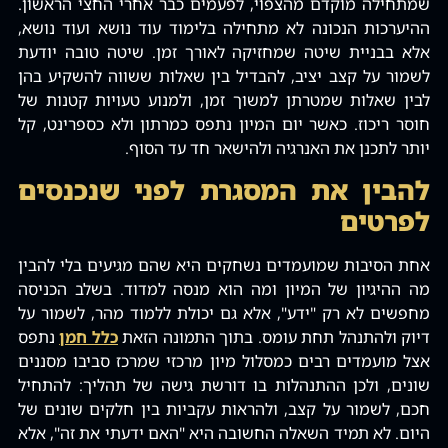
שמתחילה מוקדם מהצפוי‚ לפעמים כבר אחרי החצי הראשון.
ההיערכות הנכונה לא מתחילה בלימוד עוד נושא ועוד נושא‚
אלא בבניית שיטה שמחזיקה לאורך זמן. שיטה טובה יודעת
לשמור על קצב יציב‚ להבדיל בין שאלות ששווה להשקיע בהן
לבין שאלות שמטרתן למשוך זמן‚ ולמנוע טעויות קטנות של
חוסר ריכוז. כאשר יום המיון נתפס כמרתון ולא כספרינט‚ קל
יותר לתכנן את האנרגיה ולהישאר חד עד הסוף.
להבין את המסגרת לפני שנכנסים
לפרטים
אחת הסיבות שמועמדים נשחקים היא שהם מגיעים בלי להבין
מה ההיגיון של המיון ומה הוא מנסה למדוד. בשלב הכניסה
מחפשים לא רק "ידע"‚ אלא גם יכולת ללמוד מהר‚ לשמור על
דיוק ולהתנהל תחת עומס. בתוך התמונה הזאת
כלל חמן
נתפס
אצל מועמדים רבים כמסלול מיון מרכזי שמרכז סביבו מסננים
שונים‚ ולכן ההתנהלות בו דורשת גישה של תהליך: להתחיל
חכם‚ לשמור על קצב‚ ולהראות עקביות בין חלקים שונים של
היום. לא תמיד השאלה החשובה היא "האם ידעתי את זה"‚ אלא