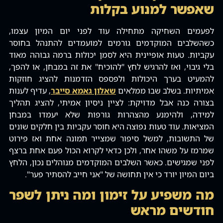
שאפשר למנוע בקלות
לפעמים השחיקה מתחילה עוד לפני יום המיון עצמו‚
כשהשלבים המוקדמים גורמים למועמדים להתנהל בחוסר
עקביות. טעות אופיינית היא לסמן יכולות ברמה גבוהה מאוד
בלי גיבוי‚ ואז להרגיש לחץ "להוכיח" את זה במבחן‚ או להפך‚
להמעיט בערך היכולות ולפספס הזדמנות להציג חוזקות
אמיתיות. בשלב שבו ממלאים
שאלון גאמא סייבר
‚ עדיף לענות
בצורה כנה אבל מדויקת: לציין ניסיון אמיתי‚ להציג תהליך
למידה‚ ולהימנע מהצהרות גורפות שלא יעמדו במבחן
המציאות. עוד טעות נפוצה היא חוסר עקביות בין חלקים שונים
של התשובות‚ למשל סיפור שמצייר תמונה אחת ואז פירוט
שמרמז על משהו אחר‚ ולכן כדאי לקרוא הכול פעם אחת ברצף
לפני שמגישים. כאשר השלבים המוקדמים מנוהלים נכון‚ הלחץ
ביום המיון יורד כי אין תחושה של "אני חייב להסתיר פער".
מה משפיע על זימון ומה ניתן לשפר
חודשים מראש