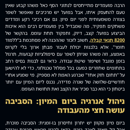
הרבה מועמדים מתייחסים לנתוני הסף כאל משהו קבוע שאין
טעם להתעסק איתו‚ אבל בפועל יש מרכיבים שאפשר לשפר
בצורה משמעותית לפני יום מיון. גם אם רכיבי רקע ומדדים
משחקים תפקיד‚ מה שמבדיל בין מועמדים רבים הוא איכות
הביצוע בפועל: קצב‚ דיוק‚ ותפקוד תחת עומס. בהקשר של
8200 תנאי קבלה
‚ חשוב לזכור שההכנה לא מסתכמת ב"ללמוד
חומר"‚ אלא בלבנות יכולת לעבור מבחן ארוך בלי לקרוס
באמצע‚ וזה משהו שניתן לשפר עם סימולציות קבועות‚ תרגול
בזמן מוגבל ושיפור שיטת עבודה. כדאי גם לבנות בסיס רחב
בתחומים שחוזרים כמעט בכל מסלול טכנולוגי‚ כדי לא להישען
על "תחום חזק אחד" שברגע האמת לא מספיק. מי שמגיע אחרי
חודשיים-שלושה של שגרה מדידה‚ נכנס ליום המיון עם יותר
ביטחון כי הוא כבר מכיר את הקצב ואת תחושת העומס.
ניהול אנרגיה ביום המיון: הסביבה
עושה חצי מהעבודה
ביום מיון מקוון יש יתרון וחיסרון בו-זמנית: הסביבה מוכרת‚
אבל קל מאוד לאבד ריכוז. כדאי להכין מראש סביבת עבודה