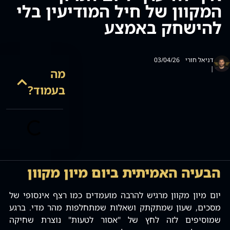
המקוון של חיל המודיעין בלי
סמן קישורים
font_download
להישחק באמצע
לאפס
cached
את
כל
האפשרויות
דניאל חורי
03/04/26
|
מה
בעמוד?
הבעיה האמיתית ביום מיון מקוון
יום מיון מקוון מרגיש להרבה מועמדים כמו רצף אינסופי של
מסכים‚ שעון שמתקתק ושאלות שמתחלפות מהר מדי. ברגע
שמוסיפים לזה לחץ של "אסור לטעות" נוצרת שחיקה