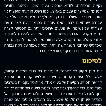
נקייה מהסחות‚ לוודא שהכול טעון ומוכן‚ ולסגור "חורים
קטנים" שמייצרים עצבים באמצע‚ כמו רעש‚ הודעות קופצות או
חוסר מים ליד השולחן. בנוסף‚ מומלץ להחליט מראש על קצב
עבודה שמתאים לכם: האם עובדים בפרצי ריכוז קצרים עם
עצירות של נשימה‚ או קטעים ארוכים יותר עם הפסקה קצרה
בסוף מקטע. ההרגל החשוב ביותר הוא לא להיכנס לסחרור
אחרי שאלה אחת קשה‚ אלא לחזור מיד לשיטה ולרצף. גם מי
שמרגיש שהחצי השני קשה יותר‚ יכול לשמור על רמה גבוהה
אם הוא עובד עם תעדוף קבוע ולא עם רגש.
לסיכום
יום מיון מקוון לא "מפיל" מועמדים רק בגלל שאלות קשות‚
אלא בגלל טעויות קטנות שמצטברות לשחיקה: חוסר תעדוף‚
קריאה חפוזה‚ תקיעות על סעיף אחד‚ או חוסר עקביות בשלבים
מקדימים. כדי להיערך נכון צריך לבנות שיטה שמחזיקה לאורך
זמן‚ לתרגל קצב ומעברים בין נושאים‚ ולהתייחס למבחן כאל
תהליך שניתן לנהל. מי שמגיע עם הרגלים נכונים ועם שגרה
מדידה‚ מסיים את היום הרבה יותר יציב‚ ובדרך כלל משיג ביצוע