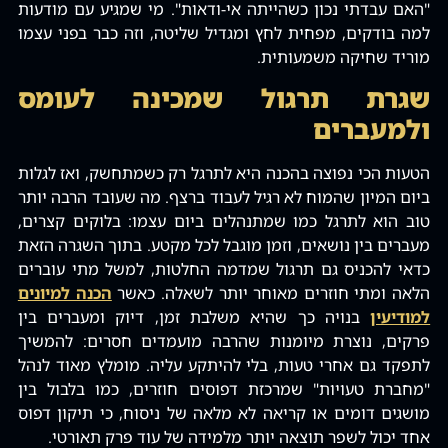
"האם עבדתי נכון כשהייתה אי-ודאות". מי שמגיע עם מודעות
למה בודקים‚ מפחית לחץ ומגדיל שליטה‚ וזה כבר בפני עצמו
מוריד שחיקה משמעותית.
שגרת תרגול שמכינה לעומס
ולמעברים
הטעות הכי נפוצה בהכנה היא לתרגל רק כשמתחשק‚ ואז לגלות
ביום המיון שהמוח לא רגיל לעבוד ברצף. מה שעובד הרבה יותר
טוב הוא לתרגל כמו שמתנהלים ביום עצמו: בלוקים קצרים‚
מעברים בין נושאים‚ וזמן מוגבל לכל מקטע. בתוך השגרה הזאת
כדאי להכניס גם תרגול שמדמה החלטות‚ למשל מתי עוברים
הלאה ומתי חוזרים מאוחר יותר לשאלה. כאשר
הכנה למיונים
למודיעין
בנויה כך שהיא משלבת זמן‚ דיוק ומעברים בין
פרקים‚ נוצרת מיומנות שהרבה מועמדים חסרים: להמשיך
לתפקד גם אחרי טעות‚ בלי להיתקע עליה. מומלץ מאוד לנהל
"מחברת טעויות" שמרכזת דפוסים חוזרים‚ כמו בלבול בין
מושגים דומים או קריאה לא מלאה של ניסוח‚ כי תיקון דפוס
אחד יכול לשפר תוצאה יותר מלמידה של עוד פרק תאורטי.