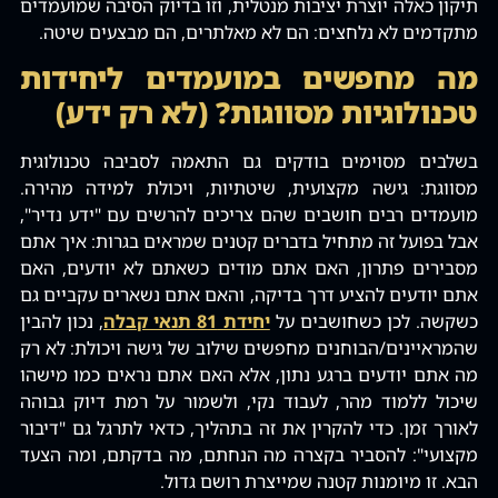
תיקון כאלה יוצרת יציבות מנטלית, וזו בדיוק הסיבה שמועמדים
מתקדמים לא נלחצים: הם לא מאלתרים, הם מבצעים שיטה.
מה מחפשים במועמדים ליחידות
טכנולוגיות מסווגות? (לא רק ידע)
בשלבים מסוימים בודקים גם התאמה לסביבה טכנולוגית
מסווגת: גישה מקצועית, שיטתיות, ויכולת למידה מהירה.
מועמדים רבים חושבים שהם צריכים להרשים עם "ידע נדיר",
אבל בפועל זה מתחיל בדברים קטנים שמראים בגרות: איך אתם
מסבירים פתרון, האם אתם מודים כשאתם לא יודעים, האם
אתם יודעים להציע דרך בדיקה, והאם אתם נשארים עקביים גם
כשקשה. לכן כשחושבים על
יחידת 81 תנאי קבלה
, נכון להבין
שהמראיינים/הבוחנים מחפשים שילוב של גישה ויכולת: לא רק
מה אתם יודעים ברגע נתון, אלא האם אתם נראים כמו מישהו
שיכול ללמוד מהר, לעבוד נקי, ולשמור על רמת דיוק גבוהה
לאורך זמן. כדי להקרין את זה בתהליך, כדאי לתרגל גם "דיבור
מקצועי": להסביר בקצרה מה הנחתם, מה בדקתם, ומה הצעד
הבא. זו מיומנות קטנה שמייצרת רושם גדול.