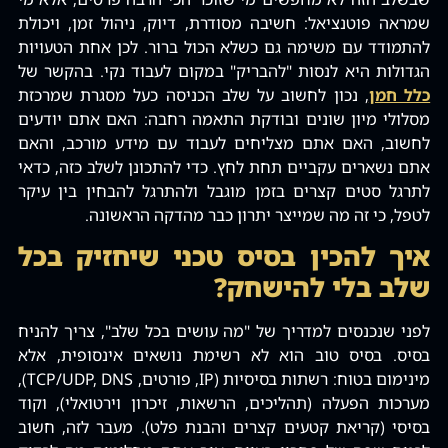
שמראה פוטנציאל: חשיבה מסודרת, דיוק, ניהול זמן, ויכולת
להתמודד עם משימה גם כשלא הכול ברור. לכן אחת הטעויות
הגדולות היא לנסות "להבריק" במקום לעבוד נקי. בהקשר של
כלל חמן
, נכון לחשוב על שלב הכניסה כעל מסגרת שמרכזת
מסלולי מיון שונים ובודקת התאמה רחבה: האם אתם יודעים
לחשוב, האם אתם מצליחים לעבוד עם מידע מורכב, והאם
אתם נשארים עקביים תחת לחץ. כדי להתכונן לשלב כזה, כדאי
לתרגל סטים קצרים בזמן מוגבל ולהתרגל להבחין בין עיקר
לטפל, כי זה מה שמייצר יתרון כבר מהדקה הראשונה.
איך להכין בסיס טכני שיחזיק בכל
שלב בלי להישחק?
לפני שנכנסים למדריך של "מה עושים בכל שלב", צריך להניח
בסיס. בסיס טוב הוא לא רשימת נושאים אינסופית, אלא
מינימום בטוח: רשתות בסיסיות (IP, פורטים, TCP/UDP, DNS),
מערכות הפעלה (תהליכים, הרשאות, זיכרון וירטואלי), וקוד
בסיסי (קריאת קטעים קצרים והבנת פלט). מעבר לזה, חשוב