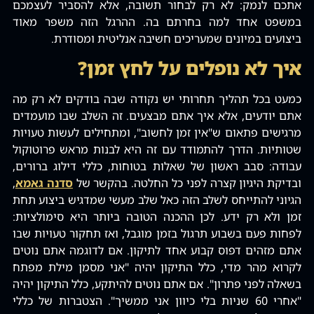
אתכם לנמק: לא רק לבחור תשובה, אלא להסביר לעצמכם
במשפט אחד למה בחרתם בה. ההרגל הזה משפר מאוד
ביצועים במיונים שמעריכים חשיבה אנליטית ומסודרת.
איך לא נופלים על לחץ זמן?
כמעט בכל תהליך תחרותי יש נקודה שבה בודקים לא רק מה
אתם יודעים, אלא איך אתם מבצעים. זה השלב שבו מועמדים
מרגישים פתאום ש"אין זמן לחשוב", ומתחילים לעשות טעויות
שטותיות. הדרך להתמודד עם זה היא לבנות מראש פרוטוקול
עבודה: סבב ראשון של שאלות בטוחות, כללי דילוג ברורים,
ובדיקת היגיון קצרה לפני כל החלטה. בהקשר של
סדנה גאמא
,
הגיוני להתייחס לשלב הזה כאל שלב מעשי שמדגיש ביצוע תחת
זמן ולא רק ידע. לכן ההכנה הטובה ביותר היא סימולציות:
לפחות פעם בשבוע תרגול בזמן מוגבל, ואז תחקור טעויות שבו
אתם מזהים דפוס קבוע אחד לתיקון. אם לדוגמה אתם נוטים
לקרוא מהר מדי, כלל התיקון יהיה "אני מסמן מילת מפתח
בשאלה לפני פתרון". אם אתם נוטים להיתקע, כלל התיקון יהיה
"אחרי 60 שניות בלי כיוון אני ממשיך". הצטברות של כללי