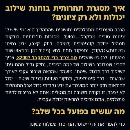
איך מסגרת תחרותית בוחנת שילוב
יכולות ולא רק ציונים?
הרבה מועמדים מתבלבלים וחושבים שהתהליך הוא "מי שיש לו
ציונים טובים מתקבל". בפועל, מסגרות תחרותיות בודקות
תמהיל: יכולת קוגניטיבית (לוגיקה, דיוק, קצב), ידע בסיסי
(רשתות/OS/קוד), ותפקוד תחת לחץ (ניהול זמן והתאוששות
מטעות). לכן כששואלים
מה צריך כדי להתקבל ל8200
, צריך
להבין שמדובר בשילוב של כמה רכיבים, וחלק גדול מהם ניתן
לשיפור דרך תרגול שיטתי. מועמד שמראה שיפור עקבי לאורך
שבועות – דרך סימולציות, תחקור טעויות ובניית שיטה – יכול
להיראות חזק יותר ממועמד עם ידע נקודתי גדול אבל התנהלות
לא יציבה. זו נקודה חשובה גם מנטלית: אתם לא צריכים להיות
מושלמים, אתם צריכים להראות יכולת עקבית.
מה עושים בפועל בכל שלב?
כדי להפוך את זה ליישומי, הנה סדר פעולות פשוט: