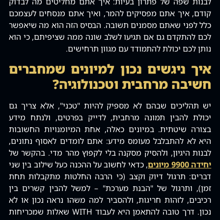
לבנות שפה של פתרון בעיות: איך אתם מחליטים מה לבדוק
קודם, איך אתם מפסיקים להמר, ואיך אתם מנסחים לעצמכם
כלל לפני שאתם מסמנים תשובה. הבסיס הזה הוא מה שיאפשר
לכם להתקדם גם אם תגיעו לשלב שונה ממה שציפיתם, כי הוא
נותן לכם יכולת להתמודד עם מגוון תרחישים.
איך ניגשים נכון למיונים שמחברים
חשיבה מרחבית וטכנולוגיה?
יש תהליכים שבהם לא מספיק להיות "טכני", אלא צריך גם
יכולת להבין תמונה מרחבית, לדייק בפרטים, ולנתח מידע
בצורה שיטתית. במיונים כאלה, אחת המיומנויות החשובות
היא לא להתבלבל מעומס מידע: אתם לומדים לאסוף נתונים,
לבנות היגיון, ולהסיק מסקנה בלי לקפוץ מהר מדי. בהקשר של
יחידה 9900 מיונים
, כדאי לחשוב על ההכנה כעל שילוב בין שני
דברים: תרגול דיוק וקצב (כי הרבה החלטות מתקבלות תחת
זמן), ותרגול של "הבנת מערכת" – למשל להבין קשרים בין
רכיבים, לזהות חריגות, ולהסביר למה משהו נראה נכון או לא
נכון. דרך טובה להתאמן היא לעבוד WITH שאלות שמכריחות