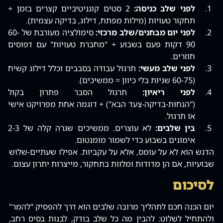
לפני שלב כניסה:
2 סטים קוגניטיביים קצרים בזמן +
תחקור טעויות (מילות מפתח, דילוג, בדיקה עצמית).
לפני יום מבחנים/שלב מרכזי:
סימולציה מעורבת של 60-
90 דקות פעם בשבוע + "מחברת טעויות" עם דפוסים
חוזרים.
לפני שלב מעשי:
תרגול עבודה בסבבים וכלל דילוג קשיח
(60-75 שניות בלי כיוון = ממשיכים).
לפני ריאיון:
תרגול הסבר פתרון בקול
("הנחות-בדיקה-צעד הבא") + דוגמה אחת מפרויקט אישי
או תרגול.
בין שלבים:
לא עוצרים. ממשיכים שגרה קלה של 2-3
אימונים בשבוע כדי לשמור מומנטום.
הדגש הוא לא על עומס, אלא על עקביות. אפילו שעתיים-שלוש
שבועיות, אם הן מדודות ומלוות בתחקור, מייצרות יתרון עצום.
לסיכום
יום הכנה חכם לתהליך מרובה שלבים הוא דרך להפסיק "להמר"
ולהתחיל לשלוט: להבין מה כל שלב בודק, לבנות בסיס רחב,