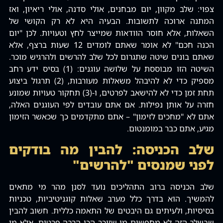
צפוי: שלב מקוון, יום מבחנים, אולי סדנה, אולי ריאיון, ואז
המתנה ארוכה לתשובות. הבעיה היא לא רק הקושי של
השאלות, אלא חוסר הוודאות שמייצר לחץ וטעויות. לכן "יום
הכנה חכם" לא אומר שאתם לומדים 12 שעות ברצף, אלא
שאתם בונים שיטה שתגרום לכל שלב להרשים ולהרגיש מוכר.
השיטה הזו מבוססת על שלושה עוגנים: (1) בסיס ידע רחב
מספיק כדי לא להיבהל משאלות מעורבות, (2) תרגול ביצוע
תחת זמן כדי לא להישאב לפרטים, ו-(3) תחקור טעויות שמונע
חזרה על אותן נפילות. אם אתם עובדים לפי העוגנים האלה,
אתם לא "מחכים לזימון" – אתם מתקדמים כך שכאשר הזימון
מגיע, אתם כבר במומנטום.
שלב הכניסה: להבין מה בודקים
לפני שמנסים "להרשים"
שלב הכניסה ברוב התהליכים נועד לסנן מהר מי מתאים
להמשיך. הוא בדרך כלל מערב שאלות קוגניטיביות, טכניות
בסיסיות, ולעיתים גם היבטים של התאמה כללית. חשוב להבין
שבשלב הזה לא מחפשים מי שזוכר הכי הרבה פרטים, אלא מי